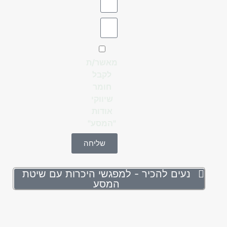
מאשר/ת
לקבל
חומר
שיווקי
אודות
"המסע"
שליחה
נעים להכיר - למפגשי היכרות עם שיטת
המסע