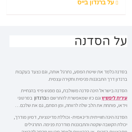
על ברנדון בייס
על הסדנה
בסדנה נלמד את שיטת המסע, נתרגל אותה, וגם נצעד בעקבות
ברנדון דרך התבוננות פנימית וחקירה עצמית.
הסדנה בישראל הינה סדנה משולבת, גם מפגש פיזי בהנחיית
עירית ליפשיץ
וגם כזו שמאפשרת להתרשם מ
ברנדון
בסרטוני
וידאו, פותחת את הלב שלה לרווחה, ומן הסתם, גם את שלכם…
הסדנה הינה חווייתית ודינאמית- וכוללת מדיטציות, דמיון מודרך,
יכולת הקשבה שקטה והתבוננות מודרכת פנימה. התרגילים
מתבצעים בזוגות, או ברביעיות ולאחר מכן יש מרחב לקבוצה