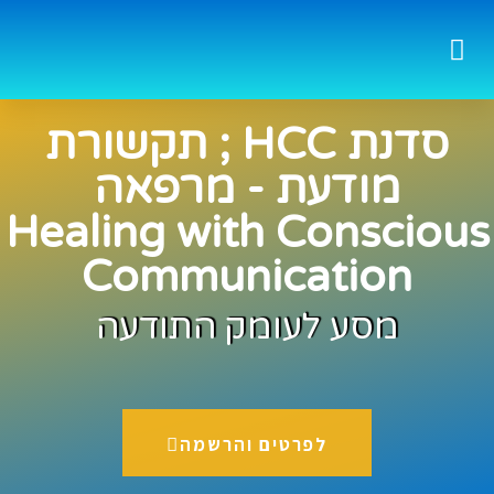
סדנת תקשורת HCC
יצירת קשר
סדנת המסע
סדנאות המשך
קהילת המסע ישראל
מטפלים מוסמכים
מסלול המטפלים
סדנת HCC ; תקשורת
מודעת - מרפאה
Healing with Conscious
Communication
מסע לעומק התודעה
לפרטים והרשמה